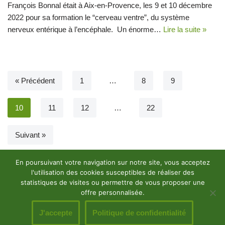
François Bonnal était à Aix-en-Provence, les 9 et 10 décembre
2022 pour sa formation le “cerveau ventre”, du système
nerveux entérique à l’encéphale. Un énorme…
Lire la suite »
« Précédent
1
…
8
9
10
11
12
…
22
Suivant »
En poursuivant votre navigation sur notre site, vous acceptez
l'utilisation des cookies susceptibles de réaliser des
statistiques de visites ou permettre de vous proposer une
Contactez-nous
Liens utiles
offre personnalisée.
Mentions légales
S’inscrire à la newsletter
J'accepte
Politique de confidentialité